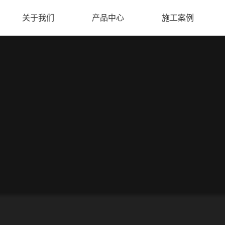
关于我们
产品中心
施工案例