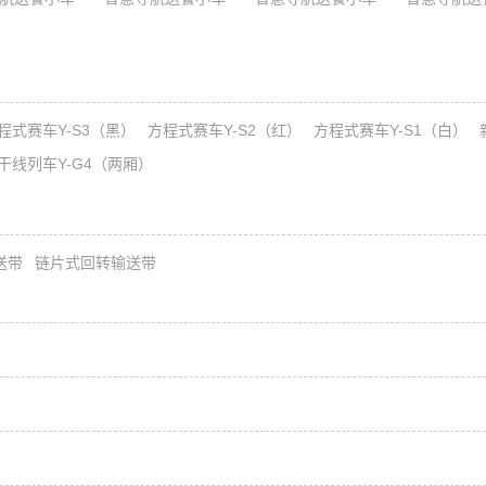
程式赛车Y-S3（黑）
方程式赛车Y-S2（红）
方程式赛车Y-S1（白）
干线列车Y-G4（两厢）
送带
链片式回转输送带