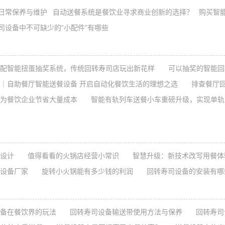
日常保养与维护
自动送餐系统是餐饮业寻求商业创新的选择？
购买智
司设备中不可缺少的“小配件”有哪些
配智能扭蛋抽奖系统，传统回转寿司店玩出新花样
可以抽奖的智能回
自助餐厅智能送餐设备 开启自动化餐饮生活的理想之选
排查餐厅回
为餐饮企业节省大量成本
智能有轨列车送餐小车重磅升级，实现单轨
设计
值得看看的火锅店经营小常识
智慧升级：新技术改写用餐体
设备厂家
旋转小火锅能有多少钱的利润
回转寿司设备的安装有哪
备在餐饮界的玩法
回转寿司设备输送带使用方法与保养
回转寿司