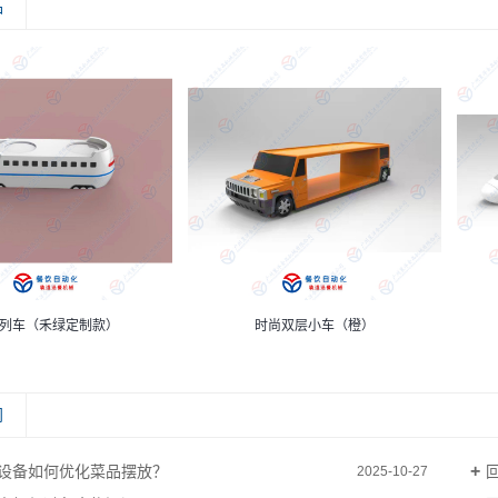
品
列车（禾绿定制款）
时尚双层小车（橙）
闻
设备如何优化菜品摆放？
2025-10-27