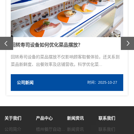
Previous
摆放？
送餐机器人在火锅店的应用效果
响顾客取餐体验，还关系到
火锅店作为餐饮行业中客流密集、菜
科学优化菜...
态，对服务效率与体验有着较高要求。随
公司新闻
W
时间：2025-10-27
关于我们
产品中心
新闻资讯
联系我们
公司简介
梧州餐厅自动化传菜系统
新闻资讯
联系我们