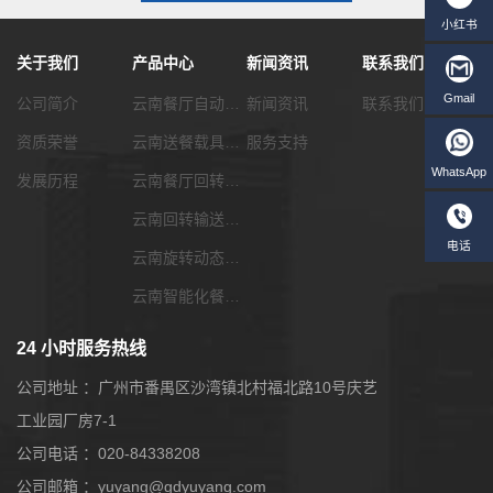
关于我们
产品中心
新闻资讯
联系我们
公司简介
云南餐厅自动化传菜系统
新闻资讯
联系我们
资质荣誉
云南送餐载具选配
服务支持
发展历程
云南餐厅回转输送带
云南回转输送带功能配套
云南旋转动态展览输送带
云南智能化餐饮系统
24 小时服务热线
公司地址 ：广州市番禺区沙湾镇北村福北路10号庆艺
工业园厂房7-1
公司电话 ：020-84338208
W
公司邮箱 ：yuyang@gdyuyang.com