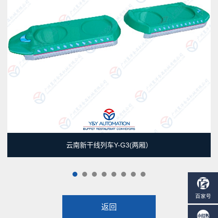
云南新干线列车Y-G3(两厢）
1
2
3
4
5
6
7
8
返回