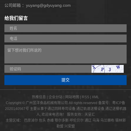
W
公司邮箱 ：yuyang@gdyuyang.com
给我们留言
热推信息
|
企业分站
|
网站地图
|
RSS
|
XML
Copyright © 广州昱洋食品机械有限公司 All rights reserved 备案号：
粤ICP备
2020140567号
主要从事于
通辽回转寿司设备
,
通辽轨道送餐设备
,
通辽送餐机器
人
, 欢迎来电咨询！
服务支持：
天呈汇
主营区域：
巴彦淖尔
包头
赤峰
鄂尔多斯
呼伦贝尔
通辽
乌海
乌兰察布
锡林郭
勒盟
兴安盟