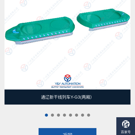
通辽新干线列车Y-G3(两厢）
1
2
3
4
5
6
7
8